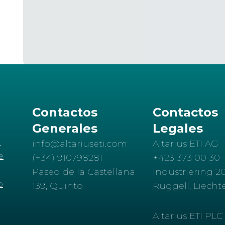
Contactos
Contactos
Generales
Legales
d
info@altariuseti.com
Altarius ETI AG
e
(+34) 910798281
+423 373 00 30
Paseo de la Castellana
Industriering 20
o
139, Quinto
Ruggell, Liecht
Altarius ETI PLC