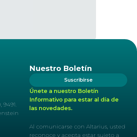
Nuestro Boletín
Suscribirse
Únete a nuestro Boletín
Informativo para estar al día de
, 9491.
las novedades.
enstein
Al comunicarse con Altarius, usted
reconoce y acepta estar sujeto a