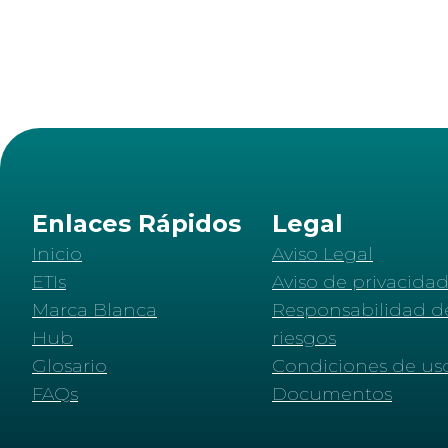
Enlaces Rápidos
Legal
Inicio
Aviso Legal
ETIs
Aviso de privacida
Marca Blanca
Responsabilidad d
Hub
riesgos
Glosario
Condiciones de us
FAQs
Documentos