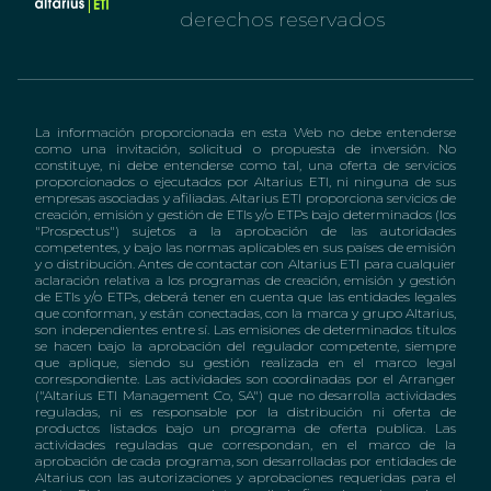
derechos reservados
La información proporcionada en esta Web no debe entenderse
como una invitación, solicitud o propuesta de inversión. No
constituye, ni debe entenderse como tal, una oferta de servicios
proporcionados o ejecutados por Altarius ETI, ni ninguna de sus
empresas asociadas y afiliadas. Altarius ETI proporciona servicios de
creación, emisión y gestión de ETIs y/o ETPs bajo determinados (los
"Prospectus") sujetos a la aprobación de las autoridades
competentes, y bajo las normas aplicables en sus países de emisión
y o distribución. Antes de contactar con Altarius ETI para cualquier
aclaración relativa a los programas de creación, emisión y gestión
de ETIs y/o ETPs, deberá tener en cuenta que las entidades legales
que conforman, y están conectadas, con la marca y grupo Altarius,
son independientes entre sí. Las emisiones de determinados títulos
se hacen bajo la aprobación del regulador competente, siempre
que aplique, siendo su gestión realizada en el marco legal
correspondiente. Las actividades son coordinadas por el Arranger
("Altarius ETI Management Co, SA") que no desarrolla actividades
reguladas, ni es responsable por la distribución ni oferta de
productos listados bajo un programa de oferta publica. Las
actividades reguladas que correspondan, en el marco de la
aprobación de cada programa, son desarrolladas por entidades de
Altarius con las autorizaciones y aprobaciones requeridas para el