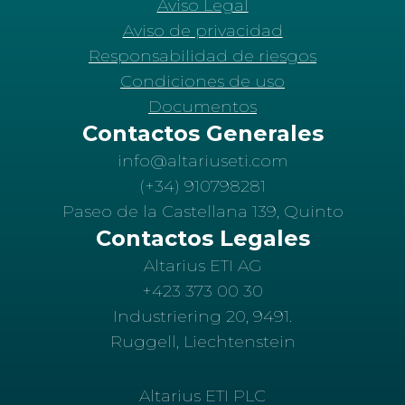
Aviso Legal
Aviso de privacidad
Responsabilidad de riesgos
Condiciones de uso
Documentos
Contactos Generales
info@altariuseti.com
(+34) 910798281
Paseo de la Castellana 139, Quinto
Contactos Legales
Altarius ETI AG
+423 373 00 30
Industriering 20, 9491.
Ruggell, Liechtenstein
Altarius ETI PLC