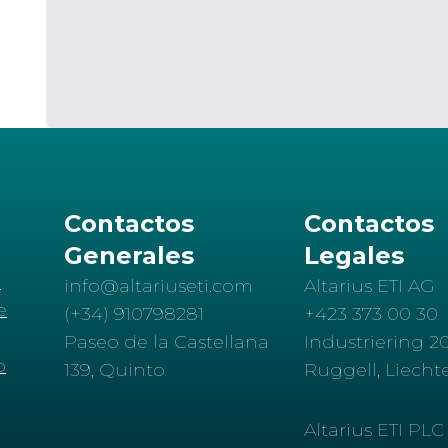
Contactos
Contactos
Generales
Legales
d
info@altariuseti.com
Altarius ETI AG
e
(+34) 910798281
+423 373 00 30
Paseo de la Castellana
Industriering 20
o
139, Quinto
Ruggell, Liecht
Altarius ETI PLC