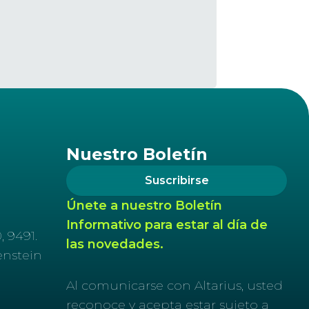
Nuestro Boletín
Suscribirse
Únete a nuestro Boletín
Informativo para estar al día de
, 9491.
las novedades.
enstein
Al comunicarse con Altarius, usted
reconoce y acepta estar sujeto a