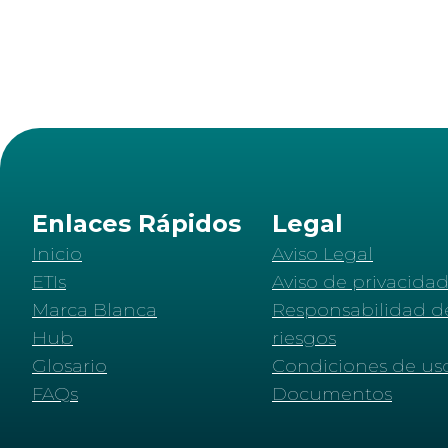
Enlaces Rápidos
Legal
Inicio
Aviso Legal
ETIs
Aviso de privacida
Marca Blanca
Responsabilidad d
Hub
riesgos
Glosario
Condiciones de us
FAQs
Documentos