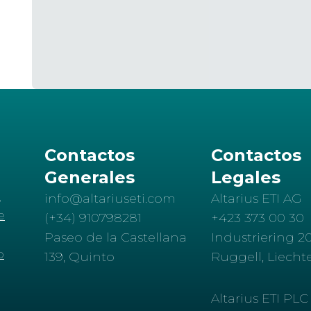
Contactos
Contactos
Generales
Legales
d
info@altariuseti.com
Altarius ETI AG
e
(+34) 910798281
+423 373 00 30
Paseo de la Castellana
Industriering 20
o
139, Quinto
Ruggell, Liecht
Altarius ETI PLC