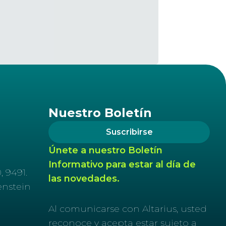
Nuestro Boletín
Suscribirse
Únete a nuestro Boletín
Informativo para estar al día de
, 9491.
las novedades.
enstein
Al comunicarse con Altarius, usted
reconoce y acepta estar sujeto a