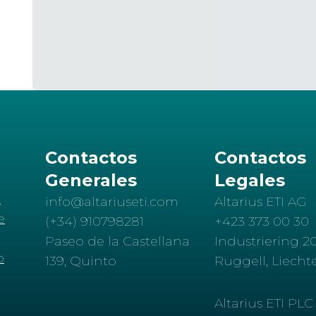
Contactos
Contactos
Generales
Legales
d
info@altariuseti.com
Altarius ETI AG
e
(+34) 910798281
+423 373 00 30
Paseo de la Castellana
Industriering 20
o
139, Quinto
Ruggell, Liecht
Altarius ETI PLC