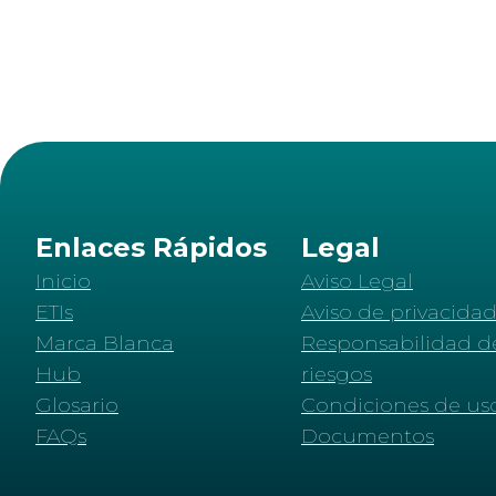
Enlaces Rápidos
Legal
Inicio
Aviso Legal
ETIs
Aviso de privacida
Marca Blanca
Responsabilidad d
Hub
riesgos
Glosario
Condiciones de us
FAQs
Documentos