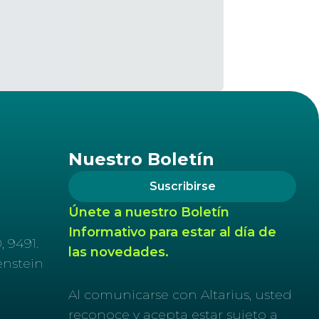
Nuestro Boletín
Suscribirse
Únete a nuestro Boletín
Informativo para estar al día de
, 9491.
las novedades.
enstein
Al comunicarse con Altarius, usted
reconoce y acepta estar sujeto a