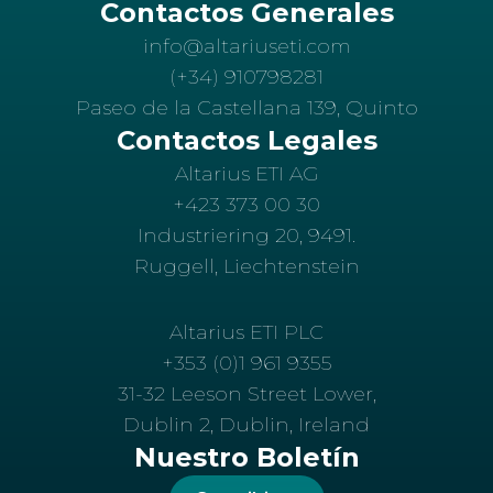
Contactos Generales
info@altariuseti.com
(+34) 910798281
Paseo de la Castellana 139, Quinto
Contactos Legales
Altarius ETI AG
+423 373 00 30
Industriering 20, 9491.
Ruggell, Liechtenstein
Altarius ETI PLC
+353 (0)1 961 9355
31-32 Leeson Street Lower,
Dublin 2, Dublin, Ireland
Nuestro Boletín