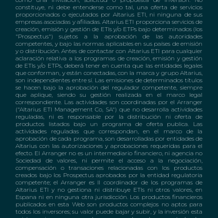
constituye, ni debe entenderse como tal, una oferta de servicios
proporcionados o ejecutados por Altarius ETI, ni ninguna de sus
empresas asociadas y afiliadas. Altarius ETI proporciona servicios de
creación, emisión y gestión de ETIs y/o ETPs bajo determinados (los
"Prospectus") sujetos a la aprobación de las autoridades
competentes, y bajo las normas aplicables en sus países de emisión
y o distribución. Antes de contactar con Altarius ETI para cualquier
aclaración relativa a los programas de creación, emisión y gestión
de ETIs y/o ETPs, deberá tener en cuenta que las entidades legales
que conforman, y están conectadas, con la marca y grupo Altarius,
son independientes entre sí. Las emisiones de determinados títulos
se hacen bajo la aprobación del regulador competente, siempre
que aplique, siendo su gestión realizada en el marco legal
correspondiente. Las actividades son coordinadas por el Arranger
("Altarius ETI Management Co, SA") que no desarrolla actividades
reguladas, ni es responsable por la distribución ni oferta de
productos listados bajo un programa de oferta publica. Las
actividades reguladas que correspondan, en el marco de la
aprobación de cada programa, son desarrolladas por entidades de
Altarius con las autorizaciones y aprobaciones requeridas para el
efecto. El Arranger no es un intermediario financiero, ni agencia no
Sociedad de valores, ni permite el acceso a la negociación,
compensación o transaciones relacionadas con los productos
creados bajo los Prospectus aprobados por la entidad regulatoria
competente; el Arranger es ll coordinador de los programas de
Altarius ETI y no gestiona ni distribuye ETIs ni otros valores, en
Espana ni en ninguna otra jurisdicción. Los productos financieros
publicados en esta Web son productos complejos no aptos para
todos los inversores; su valor puede bajar y subir, y la inversión esta